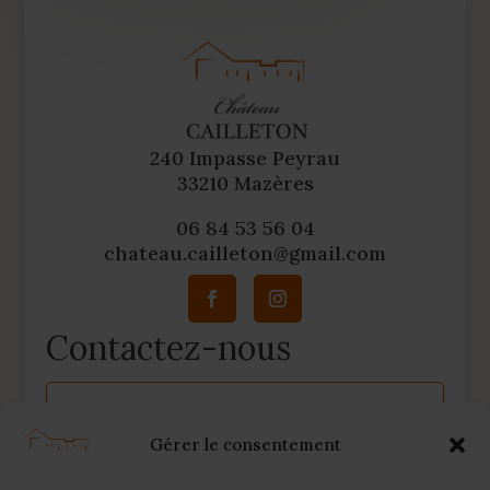
240 Impasse Peyrau
33210 Mazères
06 84 53 56 04
chateau.cailleton@gmail.com
Contactez-nous
A
l
Gérer le consentement
t
e