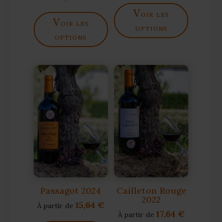
v
oir les
v
oir les
options
options
Passagot 2024
Cailleton Rouge
2022
15,64
€
À partir de
17,64
€
À partir de