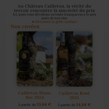
Au Château Cailleton, la vérité du
terroir rencontre la sincérité du prix
Ici, nous vous dévoilons en toute transparence le prix
juste de nos vins
➡️ Découvrir la grille tarifaire
Nos cuvées
Cailleton Blanc
Cailleton Rosé
Sec 2024
2025
15,64
€
14,64
€
À partir de
À partir de