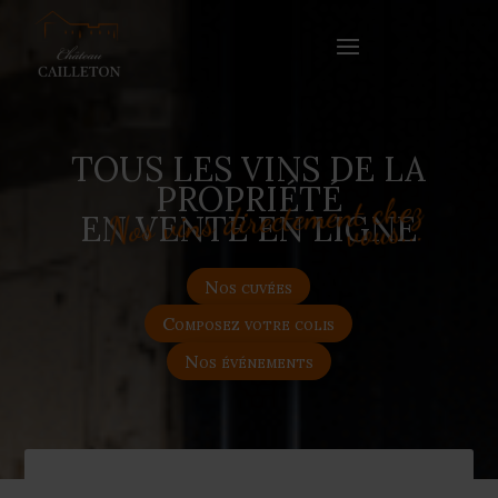
TOUS LES VINS DE LA
PROPRIÉTÉ
Nos vins directement chez
EN VENTE EN LIGNE
vous...
Nos cuvées
Composez votre colis
Nos événements