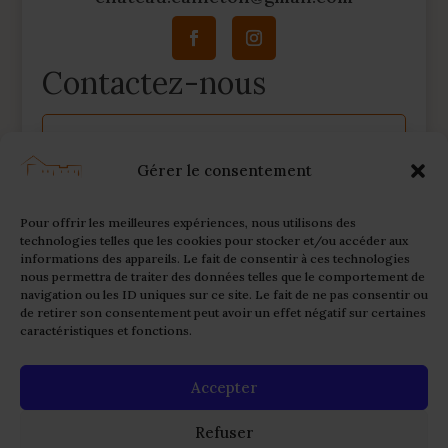
Contactez-nous
A
l
Gérer le consentement
t
e
r
Pour offrir les meilleures expériences, nous utilisons des
n
technologies telles que les cookies pour stocker et/ou accéder aux
informations des appareils. Le fait de consentir à ces technologies
a
nous permettra de traiter des données telles que le comportement de
t
navigation ou les ID uniques sur ce site. Le fait de ne pas consentir ou
i
de retirer son consentement peut avoir un effet négatif sur certaines
caractéristiques et fonctions.
v
e
:
Accepter
Envoyer
Refuser