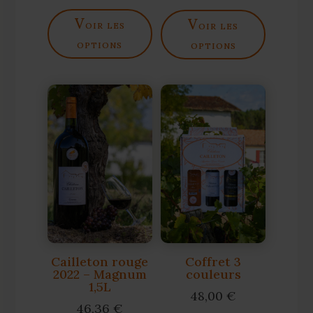
v
v
oir les
oir les
options
options
Cailleton rouge
Coffret 3
2022 – Magnum
couleurs
1,5L
48,00
€
46,36
€