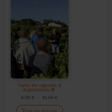
Visite du vignoble &
dégustation 🍇
Plage
8,00
€
–
10,00
€
de
v
prix :
oir les options