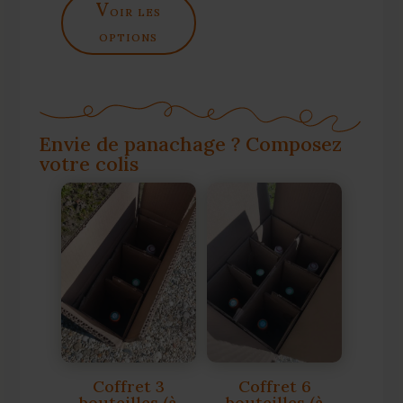
v
oir les
options
Envie de panachage ? Composez
votre colis
Coffret 3
Coffret 6
bouteilles (à
bouteilles (à