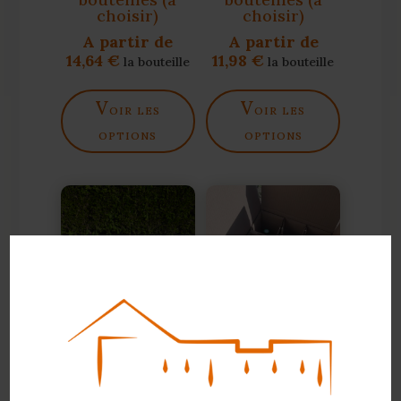
choisir)
choisir)
A partir de
A partir de
14,64
€
11,98
€
la bouteille
la bouteille
v
v
oir les
oir les
options
options
Coffret 12