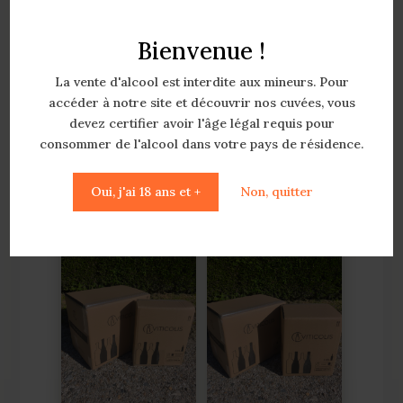
bouteilles (à
Coffret 9
choisir)
Bouteilles (à
choisir)
A partir de
Bienvenue !
10,70
€
la bouteille
A partir de
La vente d'alcool est interdite aux mineurs. Pour
11,56
€
la bouteille
accéder à notre site et découvrir nos cuvées, vous
v
oir les
devez certifier avoir l'âge légal requis pour
v
oir les
options
consommer de l'alcool dans votre pays de résidence.
options
Oui, j'ai 18 ans et +
Non, quitter