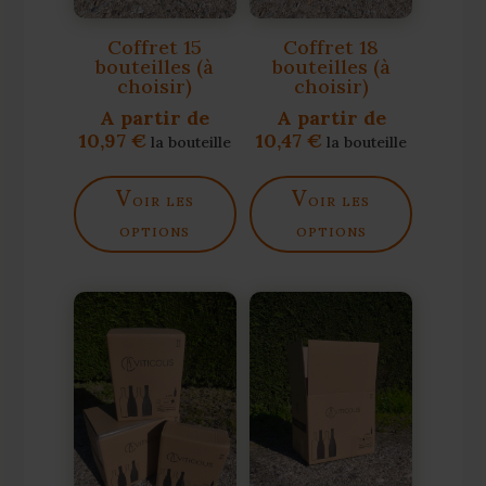
Coffret 15
Coffret 18
bouteilles (à
bouteilles (à
choisir)
choisir)
A partir de
A partir de
10,97
€
10,47
€
la bouteille
la bouteille
v
v
oir les
oir les
options
options