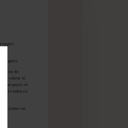
 rouges
s domptés.
nfusion de
e en valeur le
us marquées et
he et renforce
omté jeune ou