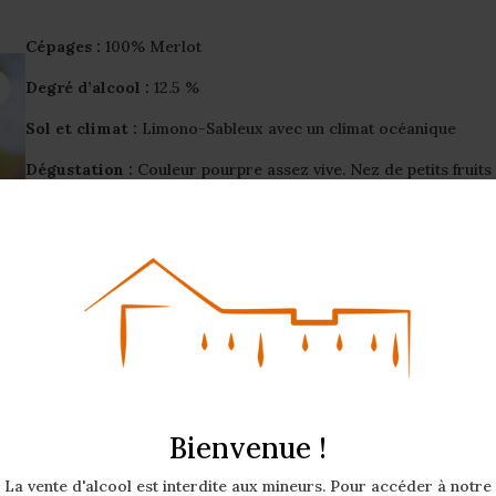
Cépages :
100% Merlot
Degré d’alcool :
12.5 %
Sol et climat :
Limono-Sableux avec un climat océanique
Dégustation :
Couleur pourpre assez vive. Nez de petits fruits
(fraises, groseilles) avec des notes épicées, vanillées.
Bouche en tension, gouleyante, sur le fruit frais avec des tanin
Vinification et élevage :
Élevé 9 mois en cuve inox, avec une i
staves de chêne français neuf. Cette technique permet de mettr
caractère du mono-cépage, en apportant des notes boisées pl
une structure affirmée. L’élevage prolonge la longueur en bouc
la présence des arômes, tout en préservant la pureté du fruit.
Accords mets et vin :
A boire entre amis avec des tapas, un c
Bienvenue !
un rôti de porc aux pruneaux.
La vente d'alcool est interdite aux mineurs. Pour accéder à notre
Potentiel de garde :
5 ans et plus.