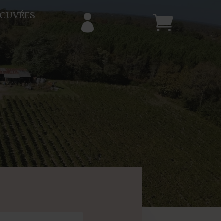
 CUVÉES

