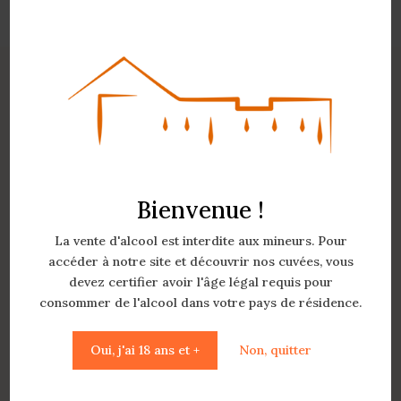
Bienvenue !
240 Impasse Peyrau
La vente d'alcool est interdite aux mineurs. Pour
33210 Mazères
accéder à notre site et découvrir nos cuvées, vous
devez certifier avoir l'âge légal requis pour
06 84 53 56 04
consommer de l'alcool dans votre pays de résidence.
chateau.cailleton@gmail.com
Oui, j'ai 18 ans et +
Non, quitter
Contactez-nous