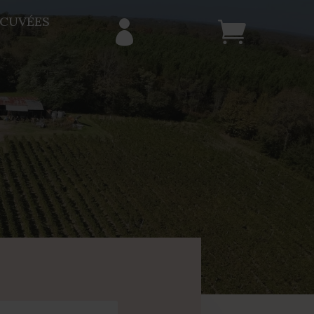
 CUVÉES

