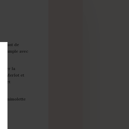
uissant de
nte, ample avec
s
erver la
 de Merlot et
bré et
ns, mimolette