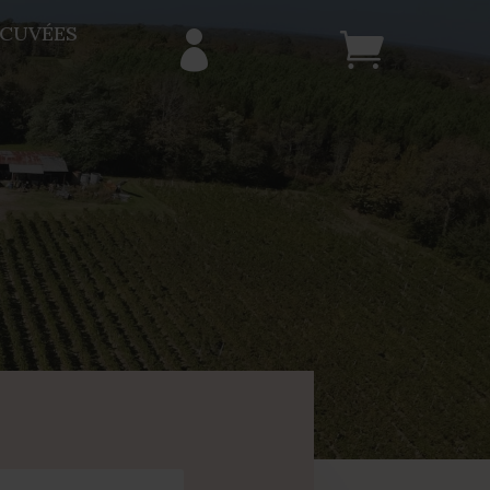
 CUVÉES

